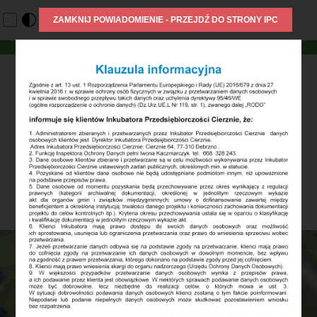
Cierznie 64
77-310 Debrzno
woj. pomorskie
tel. +48 668 328 243
fax. 59 722 13 33
e-mail: biuro@ipc.debrzno.pl
1
2
3