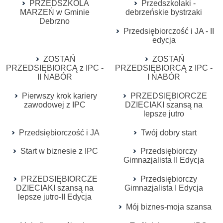
PRZEDSZKOLA
Przedszkolaki -
MARZEŃ w Gminie
debrzeńskie bystrzaki
Debrzno
Przedsiębiorczość i JA - II
edycja
ZOSTAŃ
ZOSTAŃ
PRZEDSIĘBIORCĄ z IPC -
PRZEDSIĘBIORCĄ z IPC -
II NABÓR
I NABÓR
Pierwszy krok kariery
PRZEDSIĘBIORCZE
zawodowej z IPC
DZIECIAKI szansą na
lepsze jutro
Przedsiębiorczość i JA
Twój dobry start
Start w biznesie z IPC
Przedsiębiorczy
Gimnazjalista II Edycja
PRZEDSIĘBIORCZE
Przedsiębiorczy
DZIECIAKI szansą na
Gimnazjalista I Edycja
lepsze jutro-II Edycja
Mój biznes-moja szansa