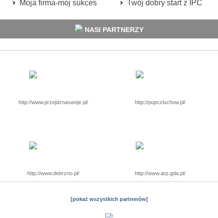
Moja firma-mój sukces
Twój dobry start z IPC
NASI PARTNERZY
http://www.przejdznaswoje.pl/
http://pupczluchow.pl/
http://www.debrzno.pl/
http://www.arp.gda.pl/
[pokaż wszystkich partnerów]